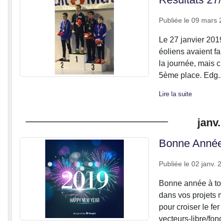
Publiée le
09 mars 
Le 27 janvier 2019
éoliens avaient f
la journée, mais c
5ème place. Edg..
Lire la suite
janv.
Bonne Année 
Publiée le
02 janv. 
Bonne année à to
dans vos projets m
pour croiser le fe
vecteurs-libre/fon