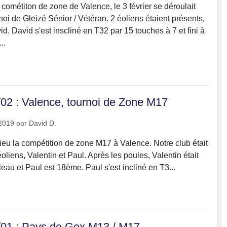
 cométiton de zone de Valence, le 3 février se déroulait
oi de Gleizé Sénior / Vétéran. 2 éoliens étaient présents,
d. David s'est inscliné en T32 par 15 touches à 7 et fini à
..
/02 : Valence, tournoi de Zone M17
2019
par
David D.
 lieu la compétition de zone M17 à Valence. Notre club était
oliens, Valentin et Paul. Après les poules, Valentin était
eau et Paul est 18ème. Paul s'est incliné en T3...
/01 : Pays de Gex M13 / M17