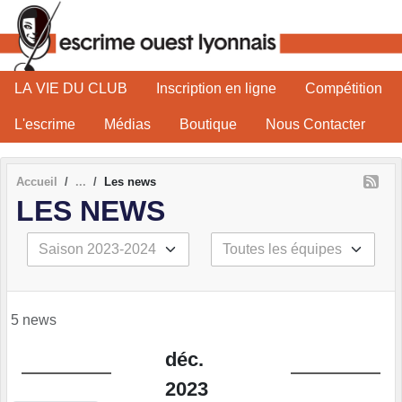
Panneau de gestion des cookies
LA VIE DU CLUB
Inscription en ligne
Compétition
L'escrime
Médias
Boutique
Nous Contacter
Accueil
Les news
LES NEWS
5 news
déc.
2023