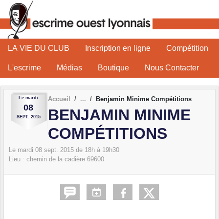
Panneau de gestion des cookies
LA VIE DU CLUB
Inscription en ligne
Compétition
L'escrime
Médias
Boutique
Nous Contacter
Le
mardi
Accueil
Benjamin Minime Compétitions
08
BENJAMIN MINIME
SEPT.
2015
COMPÉTITIONS
Le
mardi
08
sept.
2015
de 18h à 19h30
Lieu :
chemin de la cadière
69600