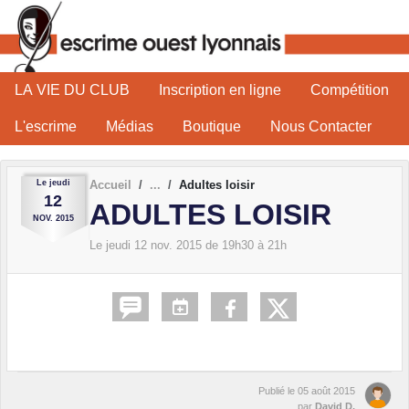
Panneau de gestion des cookies
LA VIE DU CLUB
Inscription en ligne
Compétition
L'escrime
Médias
Boutique
Nous Contacter
Le
jeudi
Accueil
Adultes loisir
12
ADULTES LOISIR
NOV.
2015
Le
jeudi
12
nov.
2015
de 19h30 à 21h
Publié le
05 août 2015
par
David D.