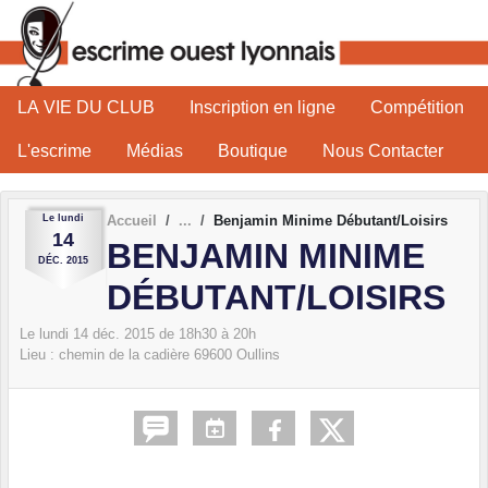
Panneau de gestion des cookies
LA VIE DU CLUB
Inscription en ligne
Compétition
L'escrime
Médias
Boutique
Nous Contacter
Le
lundi
Accueil
Benjamin Minime Débutant/Loisirs
14
BENJAMIN MINIME
DÉC.
2015
DÉBUTANT/LOISIRS
Le
lundi
14
déc.
2015
de 18h30 à 20h
Lieu :
chemin de la cadière
69600
Oullins