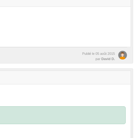
Publié le
05 août 2015
par
David D.