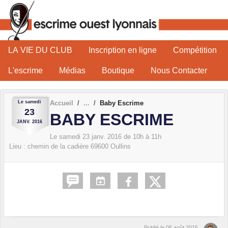
Panneau de gestion des cookies
LA VIE DU CLUB
Inscription en ligne
Compétition
L'escrime
Médias
Boutique
Nous Contacter
Le
samedi
Accueil
Baby Escrime
23
BABY ESCRIME
JANV.
2016
Le
samedi
23
janv.
2016
de 10h à 11h
Lieu :
chemin de la cadière
69600
Oullins
Publié le
05 août 2015