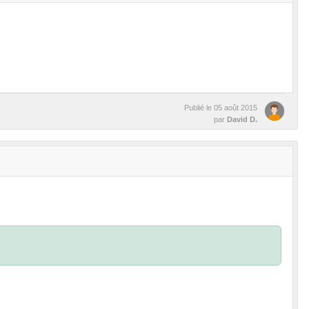
Publié le
05 août 2015
par
David D.