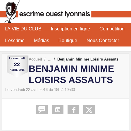
Panneau de gestion des cookies
LA VIE DU CLUB
Inscription en ligne
Compétition
L'escrime
Médias
Boutique
Nous Contacter
Le
vendredi
Accueil
Benjamin Minime Loisirs Assauts
22
BENJAMIN MINIME
AVRIL
2016
LOISIRS ASSAUTS
Le
vendredi
22
avril
2016
de 18h à 19h30