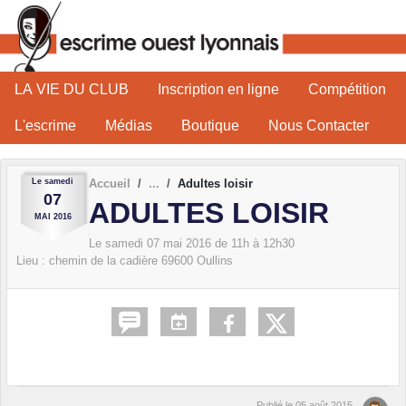
Panneau de gestion des cookies
LA VIE DU CLUB
Inscription en ligne
Compétition
L'escrime
Médias
Boutique
Nous Contacter
Le
samedi
Accueil
Adultes loisir
07
ADULTES LOISIR
MAI
2016
Le
samedi
07
mai
2016
de 11h à 12h30
Lieu :
chemin de la cadière
69600
Oullins
Publié le
05 août 2015