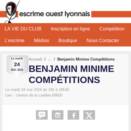
Panneau de gestion des cookies
LA VIE DU CLUB
Inscription en ligne
Compétition
L'escrime
Médias
Boutique
Nous Contacter
Le
mardi
Accueil
Benjamin Minime Compétitions
24
BENJAMIN MINIME
MAI
2016
COMPÉTITIONS
Le
mardi
24
mai
2016
de 18h à 19h30
Lieu :
chemin de la cadière
69600