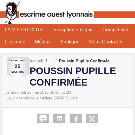
Panneau de gestion des cookies
LA VIE DU CLUB
Inscription en ligne
Compétition
L'escrime
Médias
Boutique
Nous Contacter
Le
mercredi
Accueil
Poussin Pupille Confirmée
25
POUSSIN PUPILLE
MAI
2016
CONFIRMÉE
Le
mercredi
25
mai
2016
de 15h à 16h
Lieu :
chemin de la cadière
69600
Oullins