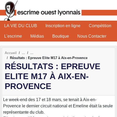
Panneau de gestion des cookies
LA VIE DU CLUB
Inscription en ligne
Compétition
L'escrime
Médias
Boutique
Nous Contacter
Accueil
Résultats : Epreuve Elite M17 à Aix-en-Provence
RÉSULTATS : EPREUVE
ELITE M17 À AIX-EN-
PROVENCE
Le week-end des 17 et 18 mars, se tenait à Aix-en-
Provence le dernier circuit national et Emeline était la seule
représentante du club.