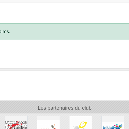
ires.
Les partenaires du club