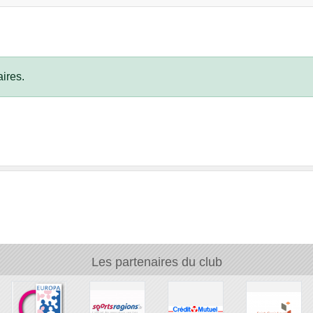
ires.
Les partenaires du club