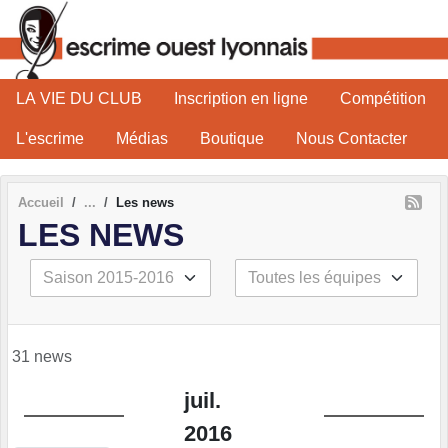
Panneau de gestion des cookies
LA VIE DU CLUB
Inscription en ligne
Compétition
L'escrime
Médias
Boutique
Nous Contacter
Accueil
Les news
LES NEWS
31 news
juil.
2016