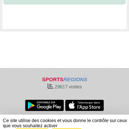
SPORTS
REGIONS
29617
visites
Charte cookies
Gestion des cookies
Ce site utilise des cookies et vous donne le contrôle sur ceux
Informations légales
Signaler un contenu inapproprié
que vous souhaitez activer