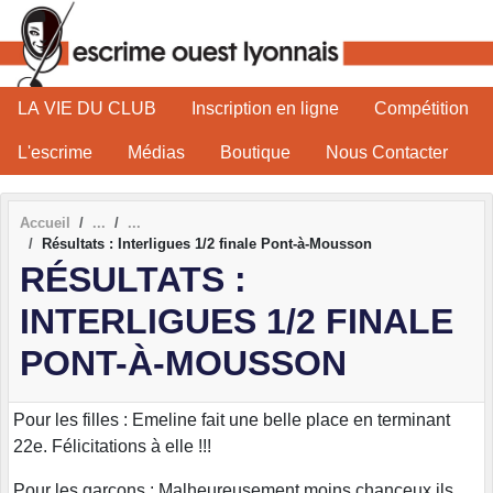
Panneau de gestion des cookies
LA VIE DU CLUB
Inscription en ligne
Compétition
L'escrime
Médias
Boutique
Nous Contacter
Accueil
Résultats : Interligues 1/2 finale Pont-à-Mousson
RÉSULTATS :
INTERLIGUES 1/2 FINALE
PONT-À-MOUSSON
Pour les filles : Emeline fait une belle place en terminant
22e. Félicitations à elle !!!
Pour les garçons : Malheureusement moins chanceux ils