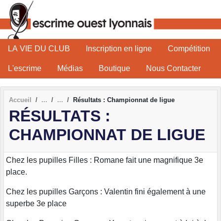
Panneau de gestion des cookies
LA VIE DU CLUB
Inscription en ligne
Compétition
L'escrime
Médias
Boutique
Nous Contacter
Accueil
Résultats : Championnat de ligue
RÉSULTATS :
CHAMPIONNAT DE LIGUE
Chez les pupilles Filles : Romane fait une magnifique 3e
place.
Chez les pupilles Garçons : Valentin fini également à une
superbe 3e place