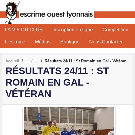
Panneau de gestion des cookies
LA VIE DU CLUB
Inscription en ligne
Compétition
L'escrime
Médias
Boutique
Nous Contacter
Accueil
Résultats 24/11 : St Romain en Gal - Vétéran
RÉSULTATS 24/11 : ST
ROMAIN EN GAL -
VÉTÉRAN