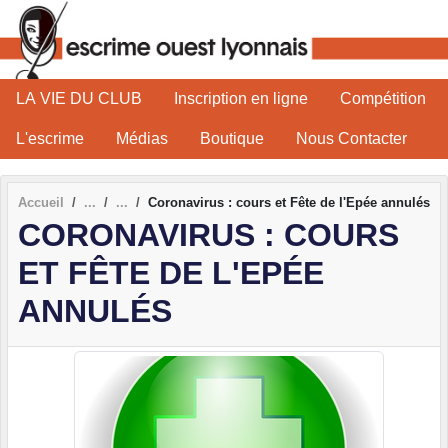
Panneau de gestion des cookies
LA VIE DU CLUB
Inscription en ligne
Compétition
L'escrime
Médias
Boutique
Nous Contacter
Accueil
Coronavirus : cours et Fête de l'Epée annulés
CORONAVIRUS : COURS
ET FÊTE DE L'EPÉE
ANNULÉS