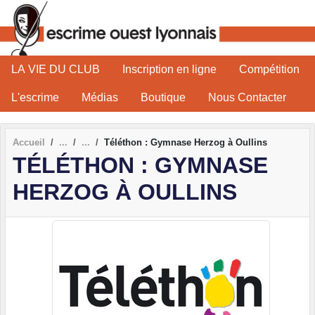
Panneau de gestion des cookies
LA VIE DU CLUB
Inscription en ligne
Compétition
L'escrime
Médias
Boutique
Nous Contacter
Accueil
Téléthon : Gymnase Herzog à Oullins
TÉLÉTHON : GYMNASE
HERZOG À OULLINS