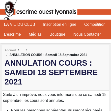
Panneau de gestion des cookies
LA VIE DU CLUB
Inscription en ligne
Compétition
L'escrime
Médias
Boutique
Nous Contacter
Accueil
ANNULATION COURS : Samedi 18 Septembre 2021
ANNULATION COURS :
SAMEDI 18 SEPTEMBRE
2021
Suite à un imprévu, nous vous informons que ce samedi 18
septembre, les cours sont annulés.
Pour les personnes adhérentes, ils seront récupérés