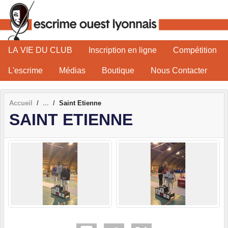
Panneau de gestion des cookies
LA VIE DU CLUB
Inscription en ligne
Compétition
L'escrime
Médias
Boutique
Nous Contacter
Accueil
Saint Etienne
SAINT ETIENNE