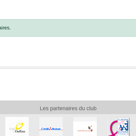
ires.
Les partenaires du club