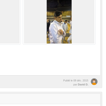
Publié le
08 déc. 2015
par
David D.