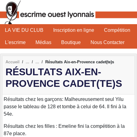
Panneau de gestion des cookies
LA VIE DU CLUB
Inscription en ligne
Compétition
L'escrime
Médias
Boutique
Nous Contacter
Accueil
Résultats Aix-en-Provence cadet(te)s
RÉSULTATS AIX-EN-
PROVENCE CADET(TE)S
Résultats chez les garçons: Malheureusement seul Yilu
passe le tableau de 128 et tombe à celui de 64. Il fini à la
54e.
Résultats chez les filles : Emeline fini la compétition à la
87e place.